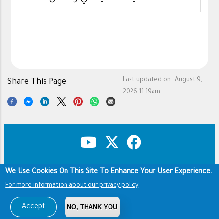
Last updated on :
August 9,
Share This Page
2026 11:19am
We Use Cookies On This Site To Enhance Your User Experience.
Copyright & Disclaimer
Privacy Policy
Footer
For more information about our privacy policy
Terms of use
Copyright © 1960-2026 King Saud University
Accept
NO, THANK YOU