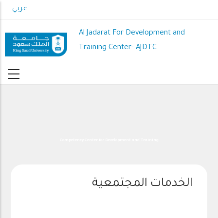
Skip
عربي
to
main
Al Jadarat For Development and
content
Training Center- AJDTC
Competency Center for Development and Training
الخدمات المجتمعية